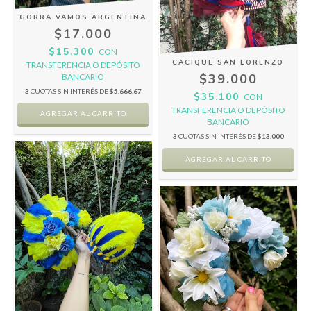
GORRA VAMOS ARGENTINA
$17.000
$15.300
CON
CACIQUE SAN LORENZO
TRANSFERENCIA O DEPÓSITO
$39.000
BANCARIO
3
CUOTAS SIN INTERÉS DE
$5.666,67
$35.100
CON
TRANSFERENCIA O DEPÓSITO
BANCARIO
3
CUOTAS SIN INTERÉS DE
$13.000