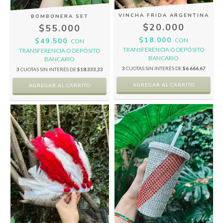
VINCHA FRIDA ARGENTINA
BOMBONERA SET
$20.000
$55.000
$18.000
$49.500
CON
CON
TRANSFERENCIA O DEPÓSITO
TRANSFERENCIA O DEPÓSITO
BANCARIO
BANCARIO
3
CUOTAS SIN INTERÉS DE
$6.666,67
3
CUOTAS SIN INTERÉS DE
$18.333,33