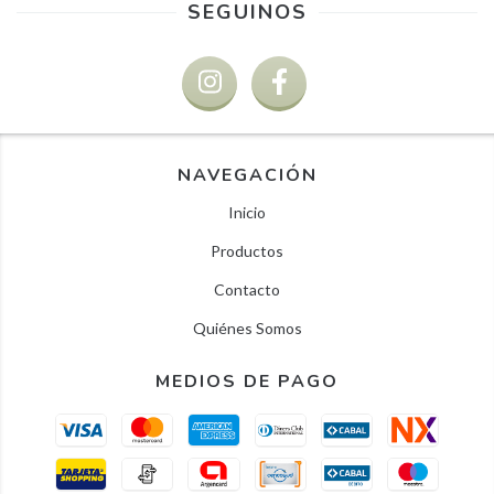
SEGUINOS
NAVEGACIÓN
Inicio
Productos
Contacto
Quiénes Somos
MEDIOS DE PAGO