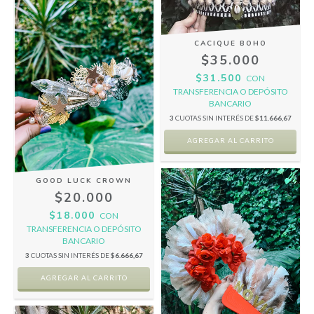
CACIQUE BOHO
$35.000
$31.500
CON
TRANSFERENCIA O DEPÓSITO
BANCARIO
3
CUOTAS SIN INTERÉS DE
$11.666,67
GOOD LUCK CROWN
$20.000
$18.000
CON
TRANSFERENCIA O DEPÓSITO
BANCARIO
3
CUOTAS SIN INTERÉS DE
$6.666,67