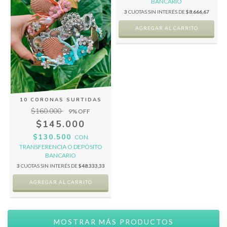
BANCARIO
3
CUOTAS SIN INTERÉS DE
$8.666,67
10 CORONAS SURTIDAS
$160.000
9
% OFF
$145.000
$130.500
CON
TRANSFERENCIA O DEPÓSITO
BANCARIO
3
CUOTAS SIN INTERÉS DE
$48.333,33
MOSTRAR MÁS PRODUCTOS