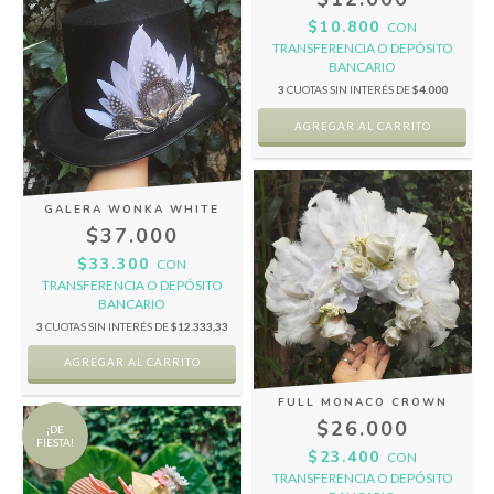
$10.800
CON
TRANSFERENCIA O DEPÓSITO
BANCARIO
3
CUOTAS SIN INTERÉS DE
$4.000
GALERA WONKA WHITE
$37.000
$33.300
CON
TRANSFERENCIA O DEPÓSITO
BANCARIO
3
CUOTAS SIN INTERÉS DE
$12.333,33
FULL MONACO CROWN
$26.000
¡DE
FIESTA!
$23.400
CON
TRANSFERENCIA O DEPÓSITO