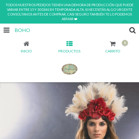
TODOS NUESTROS PEDIDOS TIENEN UNA DEMORA DE PRODUCCIÓN QUE PUEDE
VARIAR ENTRE 15 Y 30 DÍAS EN TEMPORADA ALTA. SI NECESITÁS ALGO URGENTE
CONSÚLTANOS ANTES DE COMPRAR, CASI SEGURO TAMBIÉN TE LO PODEMOS
ARMAR ❤️
BOHO
0
INICIO
PRODUCTOS
CARRITO