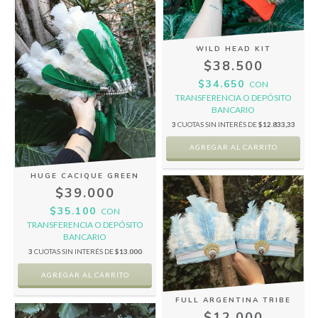
WILD HEAD KIT
$38.500
$34.650
CON
TRANSFERENCIA O DEPÓSITO
BANCARIO
3
CUOTAS SIN INTERÉS DE
$12.833,33
HUGE CACIQUE GREEN
$39.000
$35.100
CON
TRANSFERENCIA O DEPÓSITO
BANCARIO
3
CUOTAS SIN INTERÉS DE
$13.000
FULL ARGENTINA TRIBE
$12.000