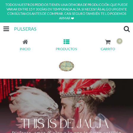
TODOS NUESTROS PEDIDOS TIENEN UNA DEMORA DE PRODUCCIÓN QUE PUEDE
VARIAR ENTRE 15 Y 30 DÍAS EN TEMPORADA ALTA. SI NECESITÁS ALGO URGENTE
CONSÚLTANOS ANTES DE COMPRAR, CASI SEGURO TAMBIÉN TE LO PODEMOS
ARMAR ❤️
PULSERAS
0
INICIO
PRODUCTOS
CARRITO