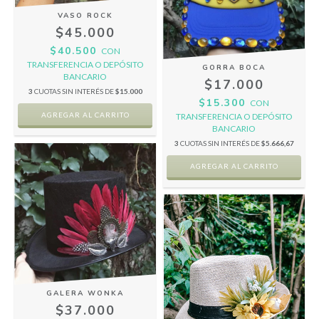
VASO ROCK
$45.000
$40.500
CON
TRANSFERENCIA O DEPÓSITO
GORRA BOCA
BANCARIO
$17.000
3
CUOTAS SIN INTERÉS DE
$15.000
$15.300
CON
TRANSFERENCIA O DEPÓSITO
BANCARIO
3
CUOTAS SIN INTERÉS DE
$5.666,67
GALERA WONKA
$37.000