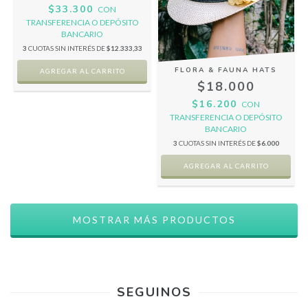
$33.300
CON
TRANSFERENCIA O DEPÓSITO
BANCARIO
3
CUOTAS SIN INTERÉS DE
$12.333,33
FLORA & FAUNA HATS
$18.000
$16.200
CON
TRANSFERENCIA O DEPÓSITO
BANCARIO
3
CUOTAS SIN INTERÉS DE
$6.000
MOSTRAR MÁS PRODUCTOS
SEGUINOS