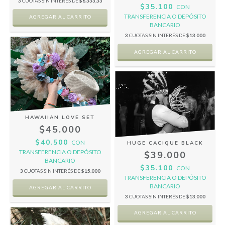
3
CUOTAS SIN INTERÉS DE
$6.333,33
$35.100
CON
TRANSFERENCIA O DEPÓSITO
BANCARIO
3
CUOTAS SIN INTERÉS DE
$13.000
HAWAIIAN LOVE SET
$45.000
$40.500
CON
HUGE CACIQUE BLACK
TRANSFERENCIA O DEPÓSITO
$39.000
BANCARIO
$35.100
CON
3
CUOTAS SIN INTERÉS DE
$15.000
TRANSFERENCIA O DEPÓSITO
BANCARIO
3
CUOTAS SIN INTERÉS DE
$13.000