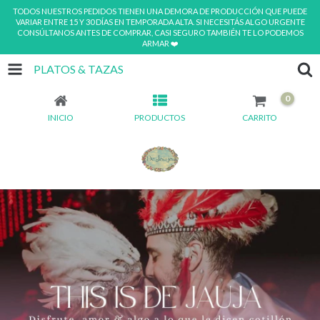
TODOS NUESTROS PEDIDOS TIENEN UNA DEMORA DE PRODUCCIÓN QUE PUEDE
VARIAR ENTRE 15 Y 30 DÍAS EN TEMPORADA ALTA. SI NECESITÁS ALGO URGENTE
CONSÚLTANOS ANTES DE COMPRAR, CASI SEGURO TAMBIÉN TE LO PODEMOS
ARMAR ❤️
PLATOS & TAZAS
0
INICIO
PRODUCTOS
CARRITO