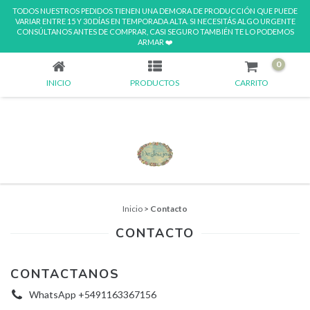
TODOS NUESTROS PEDIDOS TIENEN UNA DEMORA DE PRODUCCIÓN QUE PUEDE
VARIAR ENTRE 15 Y 30 DÍAS EN TEMPORADA ALTA. SI NECESITÁS ALGO URGENTE
CONSÚLTANOS ANTES DE COMPRAR, CASI SEGURO TAMBIÉN TE LO PODEMOS
CONTACTO
ARMAR ❤️
0
INICIO
PRODUCTOS
CARRITO
Inicio
>
Contacto
CONTACTO
CONTACTANOS
WhatsApp +5491163367156