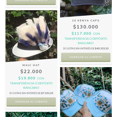
10 KENYA CAPS
$130.000
$117.000
CON
TRANSFERENCIA O DEPÓSITO
BANCARIO
3
CUOTAS SIN INTERÉS DE
$43.333,33
MAUI HAT
$22.000
$19.800
CON
TRANSFERENCIA O DEPÓSITO
BANCARIO
3
CUOTAS SIN INTERÉS DE
$7.333,33