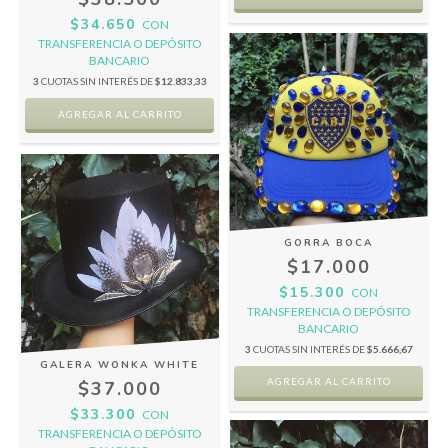
$34.650
CON
TRANSFERENCIA O DEPÓSITO
BANCARIO
3
CUOTAS SIN INTERÉS DE
$12.833,33
GORRA BOCA
$17.000
$15.300
CON
TRANSFERENCIA O DEPÓSITO
BANCARIO
3
CUOTAS SIN INTERÉS DE
$5.666,67
GALERA WONKA WHITE
$37.000
$33.300
CON
TRANSFERENCIA O DEPÓSITO