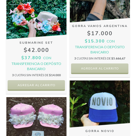
GORRA VAMOS ARGENTINA
$17.000
$15.300
CON
SUBMARINE SET
TRANSFERENCIA O DEPÓSITO
$42.000
BANCARIO
$37.800
CON
3
CUOTAS SIN INTERÉS DE
$5.666,67
TRANSFERENCIA O DEPÓSITO
BANCARIO
3
CUOTAS SIN INTERÉS DE
$14.000
GORRA NOVIO