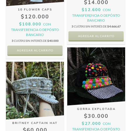
$14.000
$12.600
CON
10 FLOWER CAPS
TRANSFERENCIA O DEPÓSITO
$120.000
BANCARIO
$108.000
CON
3
CUOTAS SIN INTERÉS DE
$4.666,67
TRANSFERENCIA O DEPÓSITO
BANCARIO
3
CUOTAS SIN INTERÉS DE
$40.000
GORRA EXPLOTADA
$30.000
$27.000
BRITNEY CAPTAIN HAT
CON
$60.000
TRANSFERENCIA O DEPÓSITO