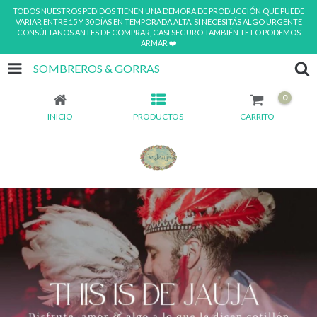
TODOS NUESTROS PEDIDOS TIENEN UNA DEMORA DE PRODUCCIÓN QUE PUEDE
VARIAR ENTRE 15 Y 30 DÍAS EN TEMPORADA ALTA. SI NECESITÁS ALGO URGENTE
CONSÚLTANOS ANTES DE COMPRAR, CASI SEGURO TAMBIÉN TE LO PODEMOS
ARMAR ❤️
SOMBREROS & GORRAS
0
INICIO
PRODUCTOS
CARRITO