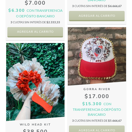
$7.000
3
CUOTAS SIN INTERÉS DE
$6.666,67
$6.300
CON
TRANSFERENCIA
O DEPÓSITO BANCARIO
3
CUOTAS SIN INTERÉS DE
$2.333,33
GORRA RIVER
$17.000
$15.300
CON
TRANSFERENCIA O DEPÓSITO
BANCARIO
3
CUOTAS SIN INTERÉS DE
$5.666,67
WILD HEAD KIT
$38.500