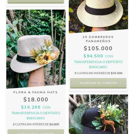
10 SOMBREROS
PANAMEÑOS
$105.000
$94.500
CON
TRANSFERENCIA O DEPÓSITO
BANCARIO
3
CUOTAS SIN INTERÉS DE
$35.000
FLORA & FAUNA HATS
$18.000
$16.200
CON
TRANSFERENCIA O DEPÓSITO
BANCARIO
3
CUOTAS SIN INTERÉS DE
$6.000