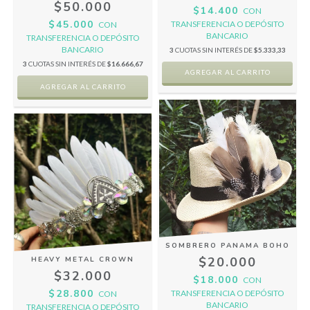
$50.000
$14.400
CON
$45.000
TRANSFERENCIA O DEPÓSITO
CON
BANCARIO
TRANSFERENCIA O DEPÓSITO
BANCARIO
3
CUOTAS SIN INTERÉS DE
$5.333,33
3
CUOTAS SIN INTERÉS DE
$16.666,67
AGREGAR AL CARRITO
SOMBRERO PANAMA BOHO
$20.000
HEAVY METAL CROWN
$32.000
$18.000
CON
$28.800
TRANSFERENCIA O DEPÓSITO
CON
BANCARIO
TRANSFERENCIA O DEPÓSITO