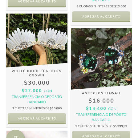
3
CUOTAS SIN INTERÉS DE
$13.000
WHITE BOHO FEATHERS
CROWN
$30.000
$27.000
CON
ANTEOJOS HAWAII
TRANSFERENCIA O DEPÓSITO
$16.000
BANCARIO
$14.400
CON
3
CUOTAS SIN INTERÉS DE
$10.000
TRANSFERENCIA O DEPÓSITO
BANCARIO
3
CUOTAS SIN INTERÉS DE
$5.333,33
¡DE