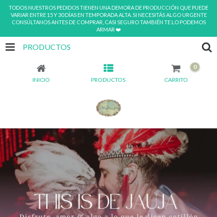
TODOS NUESTROS PEDIDOS TIENEN UNA DEMORA DE PRODUCCIÓN QUE PUEDE
VARIAR ENTRE 15 Y 30 DÍAS EN TEMPORADA ALTA. SI NECESITÁS ALGO URGENTE
CONSÚLTANOS ANTES DE COMPRAR, CASI SEGURO TAMBIÉN TE LO PODEMOS
ARMAR ❤️
PRODUCTOS
0
INICIO
PRODUCTOS
CARRITO