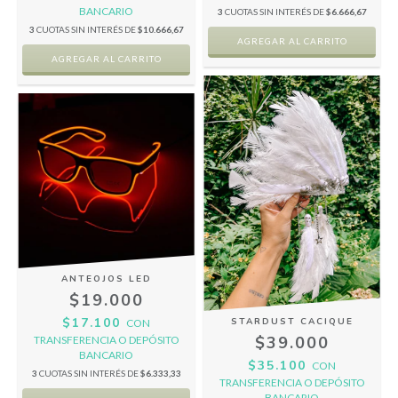
BANCARIO
3
CUOTAS SIN INTERÉS DE
$6.666,67
3
CUOTAS SIN INTERÉS DE
$10.666,67
ANTEOJOS LED
$19.000
$17.100
STARDUST CACIQUE
CON
$39.000
TRANSFERENCIA O DEPÓSITO
BANCARIO
$35.100
CON
3
CUOTAS SIN INTERÉS DE
$6.333,33
TRANSFERENCIA O DEPÓSITO
BANCARIO