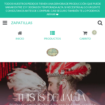
TODOS NUESTROS PEDIDOS TIENEN UNA DEMORA DE PRODUCCIÓN QUE PUEDE
VARIAR ENTRE 15 Y 30 DÍAS EN TEMPORADA ALTA. SI NECESITÁS ALGO URGENTE
CONSÚLTANOS ANTES DE COMPRAR, CASI SEGURO TAMBIÉN TE LO PODEMOS
ARMAR ❤️
ZAPATILLAS
0
INICIO
PRODUCTOS
CARRITO