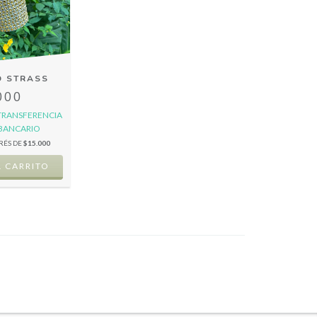
D STRASS
000
TRANSFERENCIA
 BANCARIO
ERÉS DE
$15.000