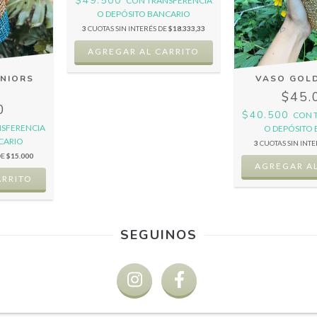
$49.500
CON
TRANSFERENCIA
O DEPÓSITO BANCARIO
3
CUOTAS SIN INTERÉS DE
$18.333,33
UNIORS
VASO GOL
$45.
0
$40.500
CON
SFERENCIA
O DEPÓSITO
CARIO
3
CUOTAS SIN INT
DE
$15.000
SEGUINOS