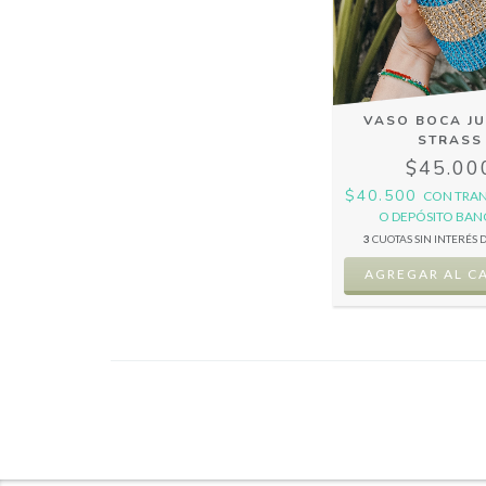
VASO BOCA J
STRASS
$45.00
$40.500
CON
TRAN
O DEPÓSITO BAN
3
CUOTAS SIN INTERÉS 