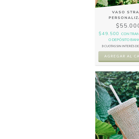
VASO STR
PERSONALI
$55.00
$49.500
CON
TRAN
O DEPÓSITO BAN
3
CUOTAS SIN INTERÉS D