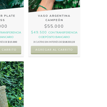
ER PLATE
VASO ARGENTINA
ASS
CAMPEÓN
000
$55.000
$49.500
TRANSFERENCIA
CON
TRANSFERENCIA
 BANCARIO
O DEPÓSITO BANCARIO
ERÉS DE
$15.000
3
CUOTAS SIN INTERÉS DE
$18.333,33