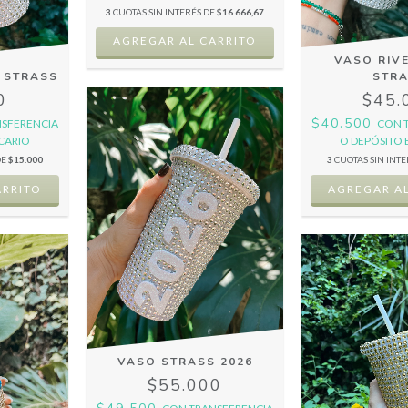
3
CUOTAS SIN INTERÉS DE
$16.666,67
VASO RIV
 STRASS
STR
0
$45.
$40.500
SFERENCIA
CON
CARIO
O DEPÓSITO
DE
$15.000
3
CUOTAS SIN INT
VASO STRASS 2026
$55.000