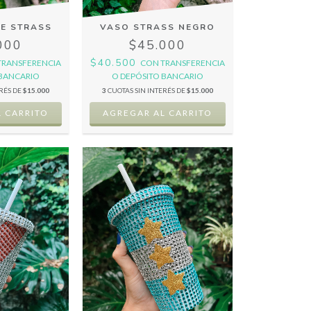
IE STRASS
VASO STRASS NEGRO
000
$45.000
$40.500
TRANSFERENCIA
CON
TRANSFERENCIA
 BANCARIO
O DEPÓSITO BANCARIO
ERÉS DE
$15.000
3
CUOTAS SIN INTERÉS DE
$15.000