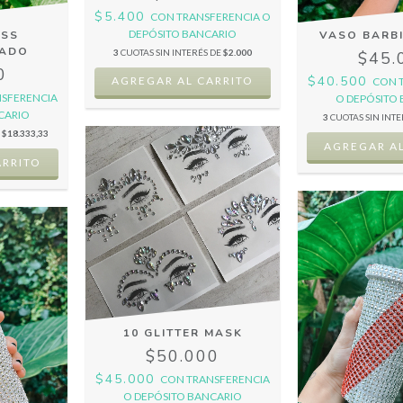
$5.400
CON
TRANSFERENCIA O
DEPÓSITO BANCARIO
ASS
VASO BARB
ZADO
3
CUOTAS SIN INTERÉS DE
$2.000
$45.
0
$40.500
CON
SFERENCIA
O DEPÓSITO
CARIO
3
CUOTAS SIN INT
E
$18.333,33
10 GLITTER MASK
$50.000
$45.000
CON
TRANSFERENCIA
O DEPÓSITO BANCARIO