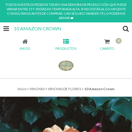
TODOS NUESTROS PEDIDOS TIENEN UNA DEMORA DE PRODUCCIÓN QUE PUEDE
VARIAR ENTRE 15 Y 30 DÍAS EN TEMPORADA ALTA. SI NECESITÁS ALGO URGENTE
CONSÚLTANOS ANTES DE COMPRAR, CASI SEGURO TAMBIÉN TE LO PODEMOS
ARMAR ❤️
10 AMAZON CROWN
0
INICIO
PRODUCTOS
CARRITO
Inicio
>
VINCHAS
>
VINCHAS DE FLORES
>
10 Amazon Crown