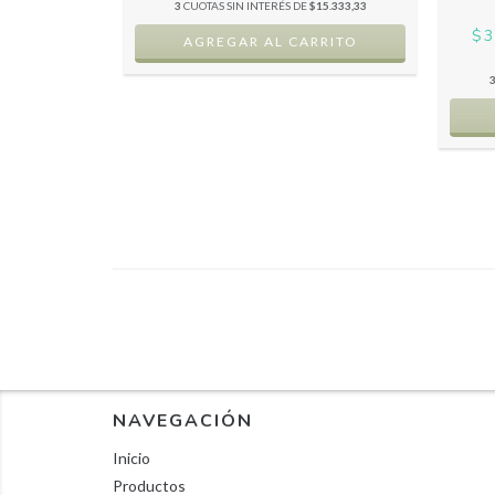
3
CUOTAS SIN INTERÉS DE
$15.333,33
RIO
$3
$6.666,67
NAVEGACIÓN
Inicio
Productos