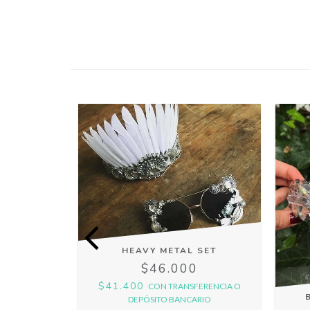
HEAVY METAL SET
$46.000
WN
0
$41.400
CON
TRANSFERENCIA O
DEPÓSITO BANCARIO
ERENCIA O