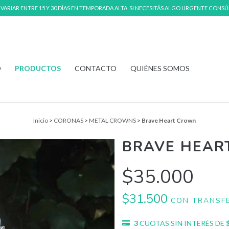
RIAR ENTRE 15 Y 30 DÍAS EN TEMPORADA ALTA. SI NECESITÁS ALGO URGENTE CONS
O
PRODUCTOS
CONTACTO
QUIÉNES SOMOS
Inicio
>
CORONAS
>
METAL CROWNS
>
Brave Heart Crown
BRAVE HEAR
$35.000
$31.500
CON
TRANSFE
3
CUOTAS SIN INTERÉS DE