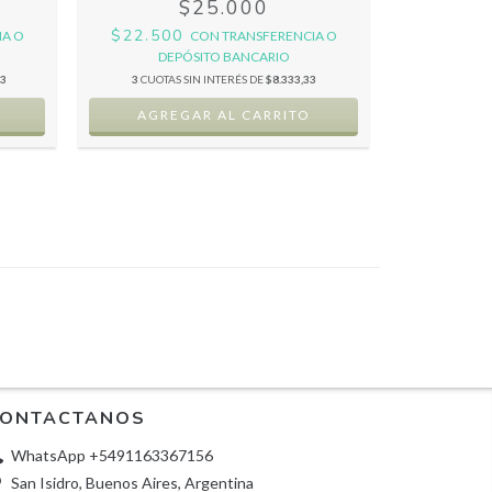
$25.000
$18.00
$22.500
IA O
CON
TRANSFERENCIA O
DE
DEPÓSITO BANCARIO
33
3
CUOTAS
3
CUOTAS SIN INTERÉS DE
$8.333,33
ONTACTANOS
WhatsApp +5491163367156
San Isidro, Buenos Aires, Argentina