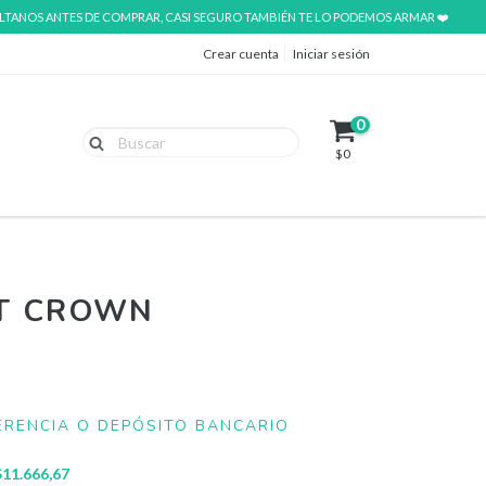
ÚLTANOS ANTES DE COMPRAR, CASI SEGURO TAMBIÉN TE LO PODEMOS ARMAR ❤️
Crear cuenta
Iniciar sesión
0
$0
T CROWN
RENCIA O DEPÓSITO BANCARIO
$11.666,67