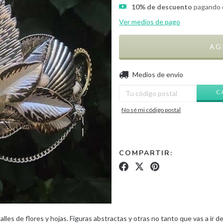
10% de descuento
pagando c
Ver medios de pago
Entregas para el CP:
Medios de envío
C
No sé mi código postal
COMPARTIR:
lles de flores y hojas. Figuras abstractas y otras no tanto que vas a ir