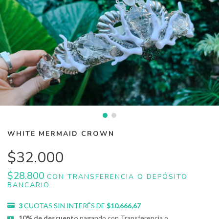
WHITE MERMAID CROWN
$32.000
$28.800
CON
TRANSFERENCIA O DEPÓSITO
BANCARIO
3
CUOTAS SIN INTERÉS DE
$10.666,67
10% de descuento
pagando con Transferencia o