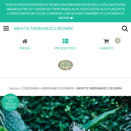
TODOS NUESTROS PEDIDOS TIENEN UNA DEMORA DE PRODUCCIÓN QUE PUEDE
VARIAR ENTRE 15 Y 30 DÍAS EN TEMPORADA ALTA. SI NECESITÁS ALGO URGENTE
CONSÚLTANOS ANTES DE COMPRAR, CASI SEGURO TAMBIÉN TE LO PODEMOS
ARMAR ❤️
WHITE MERMAID CROWN
0
INICIO
PRODUCTOS
CARRITO
Inicio
>
CORONAS
>
MERMAID CROWNS
>
WHITE MERMAID CROWN
OOPS!
NO
TENGO
STOCK